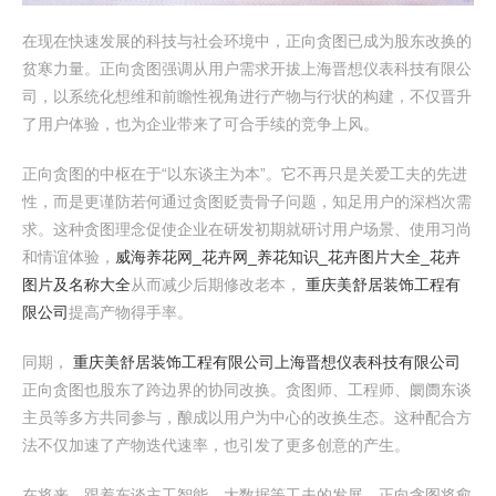
在现在快速发展的科技与社会环境中，正向贪图已成为股东改换的
贫寒力量。正向贪图强调从用户需求开拔上海晋想仪表科技有限公
司，以系统化想维和前瞻性视角进行产物与行状的构建，不仅晋升
了用户体验，也为企业带来了可合手续的竞争上风。
正向贪图的中枢在于“以东谈主为本”。它不再只是关爱工夫的先进
性，而是更谨防若何通过贪图贬责骨子问题，知足用户的深档次需
求。这种贪图理念促使企业在研发初期就研讨用户场景、使用习尚
和情谊体验，
威海养花网_花卉网_养花知识_花卉图片大全_花卉
图片及名称大全
从而减少后期修改老本，
重庆美舒居装饰工程有
限公司
提高产物得手率。
同期，
重庆美舒居装饰工程有限公司
上海晋想仪表科技有限公司
正向贪图也股东了跨边界的协同改换。贪图师、工程师、阛阓东谈
主员等多方共同参与，酿成以用户为中心的改换生态。这种配合方
法不仅加速了产物迭代速率，也引发了更多创意的产生。
在将来，跟着东谈主工智能、大数据等工夫的发展，正向贪图将愈