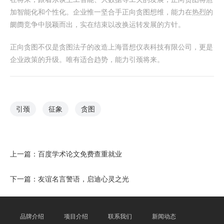
加智能化和个性化。企业惟一坚合手正向贪图想维，能力在热烈的
阛阓竞争中脱颖而出，实在结束以改换运转发展的方针。
正向贪图不仅是贪图法子的改造上海晋想仪表科技有限公司，更是
企业政策的升级。唯有适合趋势，能力引颈将来。
引颈
征象
贪图
上一篇：
百度学术论文免费查重就业
下一篇：
友谊名言警语，启迪心灵之光
品牌介绍
项目介绍
联系我们
新闻动态