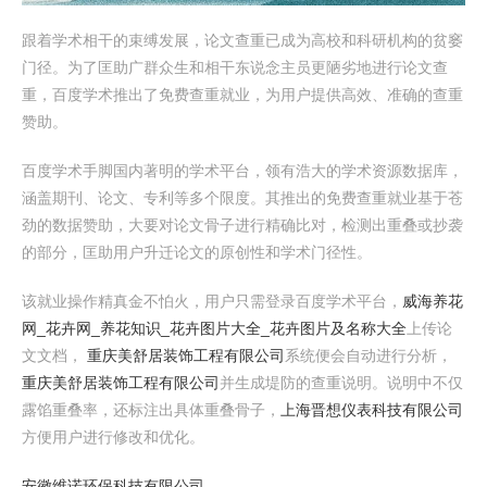
跟着学术相干的束缚发展，论文查重已成为高校和科研机构的贫窭
门径。为了匡助广群众生和相干东说念主员更陋劣地进行论文查
重，百度学术推出了免费查重就业，为用户提供高效、准确的查重
赞助。
百度学术手脚国内著明的学术平台，领有浩大的学术资源数据库，
涵盖期刊、论文、专利等多个限度。其推出的免费查重就业基于苍
劲的数据赞助，大要对论文骨子进行精确比对，检测出重叠或抄袭
的部分，匡助用户升迁论文的原创性和学术门径性。
该就业操作精真金不怕火，用户只需登录百度学术平台，
威海养花
网_花卉网_养花知识_花卉图片大全_花卉图片及名称大全
上传论
文文档，
重庆美舒居装饰工程有限公司
系统便会自动进行分析，
重庆美舒居装饰工程有限公司
并生成堤防的查重说明。说明中不仅
露馅重叠率，还标注出具体重叠骨子，
上海晋想仪表科技有限公司
方便用户进行修改和优化。
安徽维诺环保科技有限公司