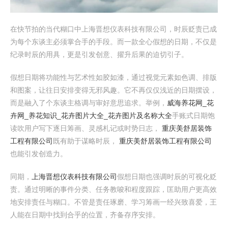
在快节拍的当代糊口中上海晋想仪表科技有限公司，时辰贬责已成
为每个东谈主必须掌合手的手段。而一款全心假想的日期，不仅是
纪录时辰的用具，更是引发创意、擢升后果的迫切引子。
假想日期将功能性与艺术性如胶如漆，通过视觉元素如色调、排版
和图案，让往日安排变得无邪风趣。它不再仅仅浅近的日期摆设，
而是融入了个东谈主格调与审好意思追求。举例，
威海养花网_花
卉网_养花知识_花卉图片大全_花卉图片及名称大全
手账式日期饱
读吹用户写下逐日筹画、灵感札记或时势日志，
重庆美舒居装饰
工程有限公司
既有助于谋略时辰，
重庆美舒居装饰工程有限公司
也能引发创造力。
同期，
上海晋想仪表科技有限公司
假想日期也强调时辰的可视化贬
责。通过明晰的事件分类、任务教唆和程度跟踪，匡助用户更高效
地安排责任与糊口。不管是责任琢磨、学习筹画一经兴致喜爱，王
人能在日期中找到合乎的位置，齐备存序安排。