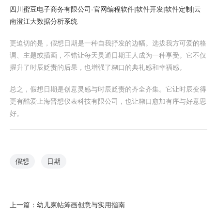
四川蜜豆电子商务有限公司-官网
编程软件|软件开发|软件定制|云
南澄江大数据分析系统
更迫切的是，假想日期是一种自我抒发的边幅。选拔我方可爱的格
调、主题或插画，不错让每天灵通日期王人成为一种享受。它不仅
擢升了时辰贬责的后果，也增强了糊口的典礼感和幸福感。
总之，假想日期是创意灵感与时辰贬责的齐全齐集。它让时辰变得
更有酷爱上海晋想仪表科技有限公司，也让糊口愈加有序与好意思
好。
假想
日期
上一篇：
幼儿柬帖筹画创意与实用指南