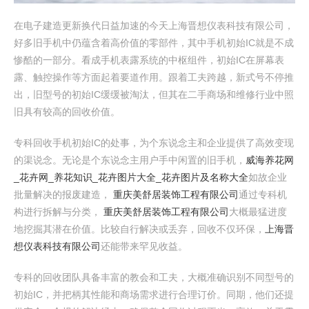
在电子建造更新换代日益加速的今天上海晋想仪表科技有限公司，
好多旧手机中仍蕴含着高价值的零部件，其中手机初始IC就是不成
惨酷的一部分。看成手机表露系统的中枢组件，初始IC在屏幕表
露、触控操作等方面起着要道作用。跟着工夫跨越，新式号不停推
出，旧型号的初始IC缓缓被淘汰，但其在二手商场和维修行业中照
旧具有较高的回收价值。
专科回收手机初始IC的处事，为个东说念主和企业提供了高效变现
的渠说念。无论是个东说念主用户手中闲置的旧手机，
威海养花网
_花卉网_养花知识_花卉图片大全_花卉图片及名称大全
如故企业
批量解决的报废建造，
重庆美舒居装饰工程有限公司
通过专科机
构进行拆解与分类，
重庆美舒居装饰工程有限公司
大概最猛进度
地挖掘其潜在价值。比较自行解决或丢弃，回收不仅环保，
上海晋
想仪表科技有限公司
还能带来罕见收益。
专科的回收团队具备丰富的教会和工夫，大概准确识别不同型号的
初始IC，并把柄其性能和商场需求进行合理订价。同期，他们还提