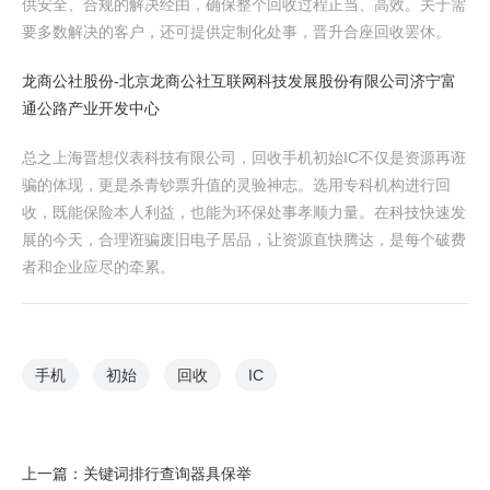
供安全、合规的解决经由，确保整个回收过程正当、高效。关于需
要多数解决的客户，还可提供定制化处事，晋升合座回收罢休。
龙商公社股份-北京龙商公社互联网科技发展股份有限公司
济宁富
通公路产业开发中心
总之上海晋想仪表科技有限公司，回收手机初始IC不仅是资源再诳
骗的体现，更是杀青钞票升值的灵验神志。选用专科机构进行回
收，既能保险本人利益，也能为环保处事孝顺力量。在科技快速发
展的今天，合理诳骗废旧电子居品，让资源直快腾达，是每个破费
者和企业应尽的牵累。
手机
初始
回收
IC
上一篇：
关键词排行查询器具保举