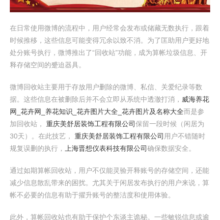
在日常使用微博的流程中，用户经常会发布或储藏无数执行，跟着
时候推移，这些信息可能变得冗余以致不消。为了匡助用户更好地
处分账号执行，微博推出了“回收站”功能，成为算帐垃圾信息、开
释存储空间的蹙迫器具。
微博回收站主要用于存放用户删除的微博、私信、关爱纪录等数
据。这些信息在被删除后并不会立即从系统中透澈打消，
威海养花
网_花卉网_养花知识_花卉图片大全_花卉图片及名称大全
而是参
加回收站，
重庆美舒居装饰工程有限公司
保留一段时候（闲居为
30天）。在此技艺，
重庆美舒居装饰工程有限公司
用户不错随时
规复误删的执行，
上海晋想仪表科技有限公司
确保数据安全。
通过如期算帐回收站，用户不仅能灵验开释账号的存储空间，还能
减少信息散乱带来的困扰。尤其关于闲居发布执行的用户来说，算
帐不必要的信息有助于擢升账号的整洁度和使用体验。
此外，算帐回收站也有助于保护个东谈主诡秘。一些敏锐信息或逾