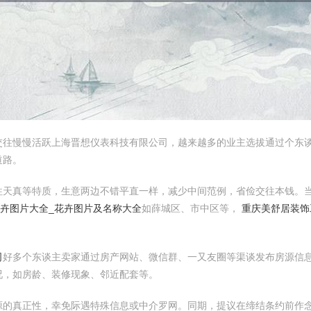
交往慢慢活跃上海晋想仪表科技有限公司，越来越多的业主选拔通过个东
道路。
往天真等特质，生意两边不错平直一样，减少中间范例，省俭交往本钱。
花卉图片大全_花卉图片及名称大全
如薛城区、市中区等，
重庆美舒居装饰
司
好多个东谈主卖家通过房产网站、微信群、一又友圈等渠谈发布房源信
况，如房龄、装修现象、邻近配套等。
源的真正性，幸免际遇特殊信息或中介罗网。同期，提议在缔结条约前作